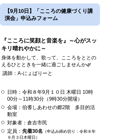
【9月10日】「こころの健康づくり講
演会」申込みフォーム
『こころに笑顔と音楽を
』～心がスッ
キリ晴れやかに～
身体を動かして、歌って、こころをととの
えるひとときを一緒に過ごしませんか🌿
講師：A-にょばりーと
日時：令和８年9月１０日 木曜日 10時
00分～11時30分（9時30分開場）
会場：伯耆しあわせの郷2階 多目的活
動室
対象者：倉吉市民
定員：
先着30名
（申込み締め切り：令和８年
９月３日木曜日）