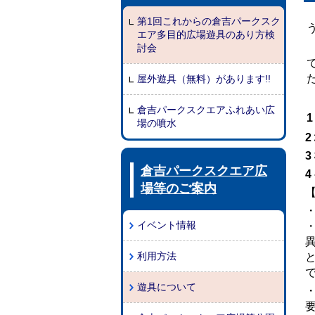
第1回これからの倉吉パークスク
エア多目的広場遊具のあり方検
討会
屋外遊具（無料）があります!!
倉吉パークスクエアふれあい広
場の噴水
2
3
倉吉パークスクエア広
4
場等のご案内
イベント情報
利用方法
遊具について