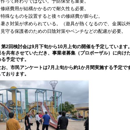
・作って終わりではない。予防保全も重要。
・修繕費用が結構かかるので耐久性も必要。
・特殊なものを設置すると後々の修繕費が膨らむ。
・暑さ対策が求められている。（遊具が熱くなるので、金属以
・見守る保護者のための日陰対策やベンチなどの配慮が必要。
＊第2回検討会は9月下旬から10月上旬の開催を予定していま
果を共有させていただき、事業者募集（プロポーザル）に向け
める予定です。
なお、市民アンケートは7月上旬から約1か月間実施する予定で
しております。