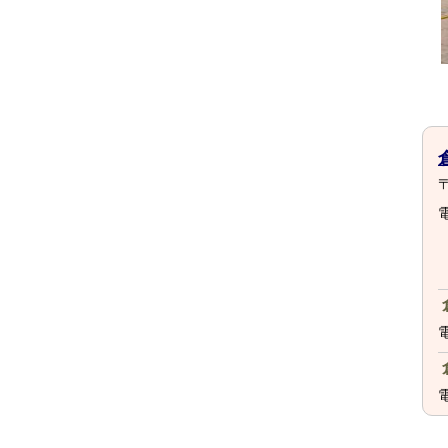
〒
電
電
電