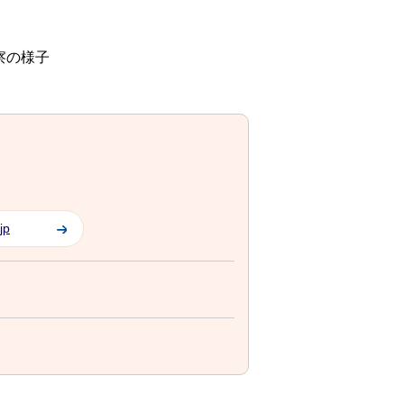
察の様子
jp