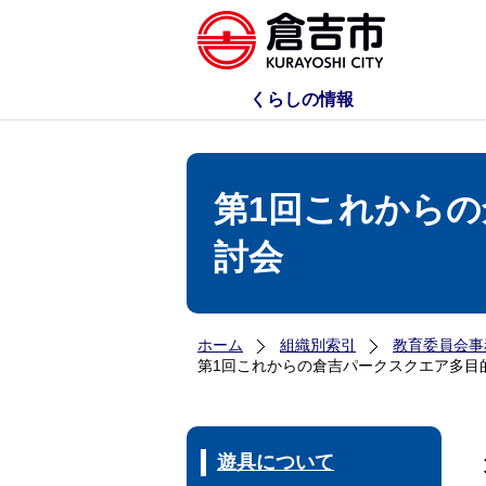
くらしの情報
第1回これから
討会
ホーム
組織別索引
教育委員会事
第1回これからの倉吉パークスクエア多目
遊具について