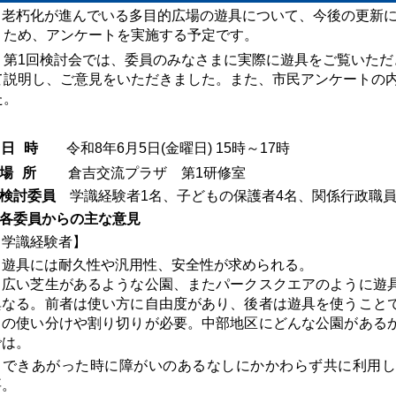
老朽化が進んでいる多目的広場の遊具について、今後の更新
うため、アンケートを実施する予定です。
第1回検討会では、委員のみなさまに実際に遊具をご覧いただ
て説明し、ご意見をいただきました。また、市民アンケートの
た。
1
日
時
令和8年6月5日(金曜日) 15時～17時
場
所
倉吉交流プラザ 第1研修室
 検討委員
学識経験者1名、子どもの保護者4名、関係行政職
各委員からの主な意見
【学識経験者】
・
遊具には耐久性や汎用性、安全性が求められる。
・広い芝生があるような公園、またパークスクエアのように遊
異なる。前者は使い方に自由度があり、後者は遊具を使うこと
との使い分けや割り切りが必要。中部地区にどんな公園がある
では。
・できあがった時に障がいのあるなしにかかわらず共に利用し
要。