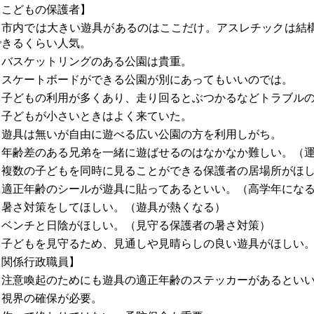
【こどもの保護者】
・市内では大きい遊具があるのはここだけ。アスレチックは結
できるくらい人気。
・バスケットリングのある公園は貴重。
・スケートボードができる公園が別にあってもいいのでは。
・子どもの利用が多くあり、走り回るとぶつかるなどトラブル
・子どもが小さいときはよく来ていた。
・遊具は無いが自由に遊べる広い公園の方を利用しがち。
・年齢差のある兄弟を一緒に遊ばせるのはなかなか難しい。（
・複数の子どもを同時に見ることができる保護者の居場所がほ
・適正年齢のシールが遊具に貼ってあるといい。（高学年にな
・暑さ対策をしてほしい。（遊具が熱くなる）
・ベンチと日陰がほしい。（見守る保護者の暑さ対策）
・
子どもを見守るため、見通しや見晴らしの良い遊具がほしい
【関係行政職員】
・注意喚起のためにも遊具の適正年齢のステッカーがあるとい
・視界の確保が必要。