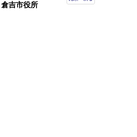
倉吉市役所
法人番号：8000020312037
〒682-8611 鳥取県倉吉市葵町722
窓口ご案内
開庁時間：平日午前8時30分～午後5時15分
（祝日および年末年始を除く）
TEL:
0858-22-8111
FAX:0858-22-1087
市役所へのアクセス
市役所電話帳
庁舎案内
統計情報・人口情報