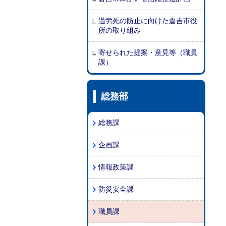
過労死の防止に向けた倉吉市役
所の取り組み
寄せられた提案・意見等（職員
課）
総務部
総務課
企画課
情報政策課
防災安全課
職員課