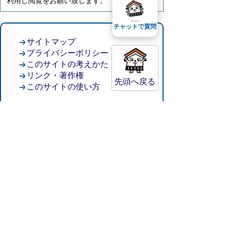
利用し閲覧をお願い致します。
チャットで質問
サイトマップ
プライバシーポリシー
このサイトの考えかた
リンク・著作権
先頭へ戻る
このサイトの使い方
倉吉市役所
法人番号：8000020312037
〒682-8611 鳥取県倉吉市葵町722
窓口ご案内
開庁時間：平日午前8時30分～午後5時15分
（祝日および年末年始を除く）
TEL:
0858-22-8111
FAX:0858-22-1087