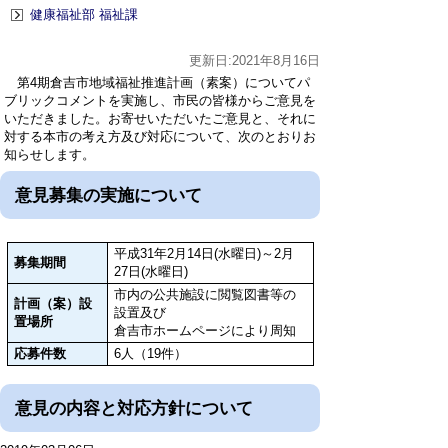
健康福祉部 福祉課
更新日:2021年8月16日
第4期倉吉市地域福祉推進計画（素案）についてパ
ブリックコメントを実施し、市民の皆様からご意見を
いただきました。お寄せいただいたご意見と、それに
対する本市の考え方及び対応について、次のとおりお
知らせします。
意見募集の実施について
平成31年2月14日(水曜日)～2月
募集期間
27日(水曜日)
市内の公共施設に閲覧図書等の
計画（案）設
設置及び
置場所
倉吉市ホームページにより周知
応募件数
6人（19件）
意見の内容と対応方針について