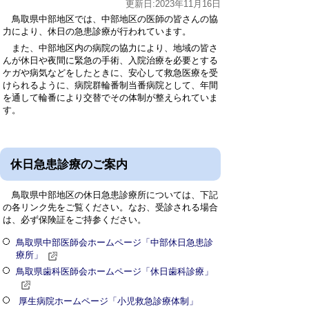
更新日:2023年11月16日
鳥取県中部地区では、中部地区の医師の皆さんの協
力により、休日の急患診療が行われています。
また、中部地区内の病院の協力により、地域の皆さ
んが休日や夜間に緊急の手術、入院治療を必要とする
ケガや病気などをしたときに、安心して救急医療を受
けられるように、病院群輪番制当番病院として、年間
を通して輪番により交替でその体制が整えられていま
す。
休日急患診療のご案内
鳥取県中部地区の休日急患診療所については、下記
の各リンク先をご覧ください。なお、受診される場合
は、必ず保険証をご持参ください。
鳥取県中部医師会ホームページ「中部休日急患診
療所」
鳥取県歯科医師会ホームページ「休日歯科診療」
厚生病院ホームページ「小児救急診療体制」