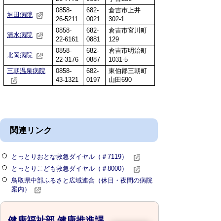
0858-
682-
倉吉市上井
垣田病院
26-5211
0021
302-1
0858-
682-
倉吉市宮川町
清水病院
22-6161
0881
129
0858-
682-
倉吉市明治町
北岡病院
22-3176
0887
1031-5
三朝温泉病院
0858-
682-
東伯郡三朝町
43-1321
0197
山田690
関連リンク
とっとりおとな救急ダイヤル（＃7119）
とっとりこども救急ダイヤル（＃8000）
鳥取県中部ふるさと広域連合（休日・夜間の病院
案内）
健康福祉部 健康推進課