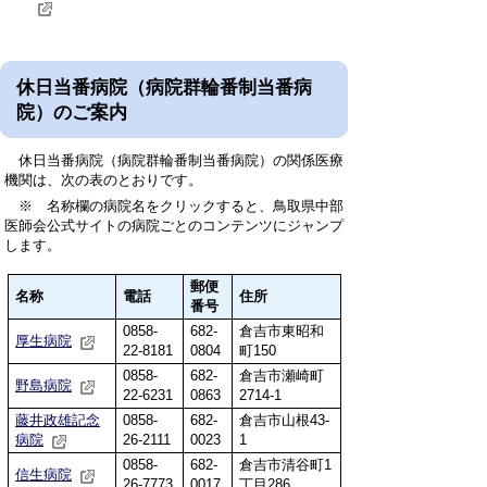
休日当番病院（病院群輪番制当番病
院）のご案内
休日当番病院（病院群輪番制当番病院）の関係医療
機関は、次の表のとおりです。
※ 名称欄の病院名をクリックすると、鳥取県中部
医師会公式サイトの病院ごとのコンテンツにジャンプ
します。
郵便
名称
電話
住所
番号
0858-
682-
倉吉市東昭和
厚生病院
22-8181
0804
町150
0858-
682-
倉吉市瀬崎町
野島病院
22-6231
0863
2714-1
藤井政雄記念
0858-
682-
倉吉市山根43-
病院
26-2111
0023
1
0858-
682-
倉吉市清谷町1
信生病院
26-7773
0017
丁目286