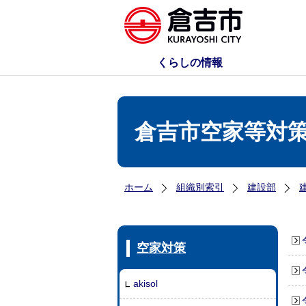
くらしの情報
倉吉市空家等対
ホーム
組織別索引
建設部
空家対策
akisol