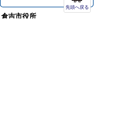
先頭へ戻る
倉吉市役所
法人番号：8000020312037
〒682-8611 鳥取県倉吉市葵町722
窓口ご案内
開庁時間：平日午前8時30分～午後5時15分
（祝日および年末年始を除く）
TEL:
0858-22-8111
FAX:0858-22-1087
市役所へのアクセス
市役所電話帳
庁舎案内
統計情報・人口情報