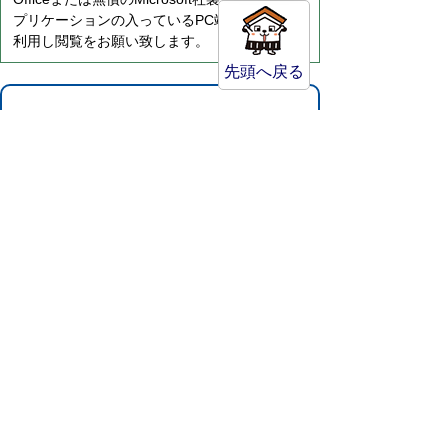
プリケーションの入っているPC端末などをご
利用し閲覧をお願い致します。
先頭へ戻る
サイトマップ
プライバシーポリシー
このサイトの考えかた
リンク・著作権
このサイトの使い方
倉吉市役所
法人番号：8000020312037
〒682-8611 鳥取県倉吉市葵町722
窓口ご案内
開庁時間：平日午前8時30分～午後5時15分
（祝日および年末年始を除く）