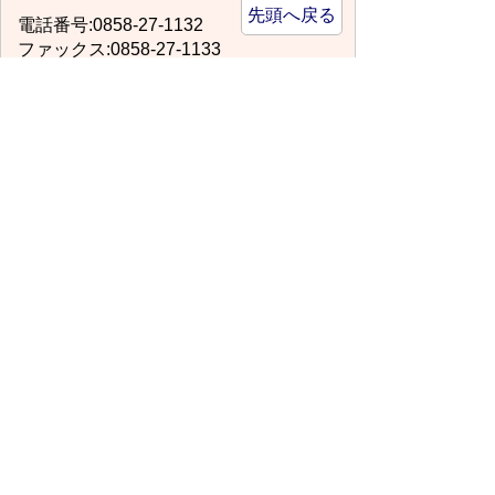
先頭へ戻る
電話番号:0858-27-1132
ファックス:0858-27-1133
場所:本庁舎2階
suidou@city.kurayoshi.lg.jp
サイトマップ
プライバシーポリシー
このサイトの考えかた
リンク・著作権
このサイトの使い方
倉吉市役所
法人番号：8000020312037
〒682-8611 鳥取県倉吉市葵町722