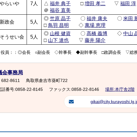
やらいや
7人
△
福井 典子
□
増田 孝二
▽
福田 淳
＠
福谷 直美
◎
竺原 晶子
〇
福井 康夫
〇
米田 
新政会
5人
□
鳥羽 昌明
◇
萬場 恵理
◎
山根 健資
〇
髙橋 義博
◇
中山 
そうせい会
5人
□
山下 達也
▽
藤井 陽介
（役員：：◎会長 ○副会長 ◇幹事長 ◆副幹事長 □政調会長 ▽総
議会事務局
682-8611
鳥取県倉吉市葵町722
話番号:0858-22-8145
ファックス:0858-22-8146
場所:本庁舎2階
gikai@city.kurayoshi.lg.j