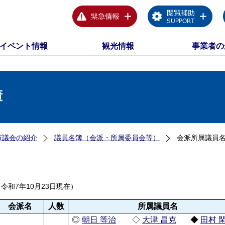
イベント情報
観光情報
事業者の
簿
市議会の紹介
議員名簿（会派・所属委員会等）
会派所属議員
令和7年10月23日現在）
会派名
人数
所属議員名
◎
朝日 等治
◇
大津 昌克
◆
田村 