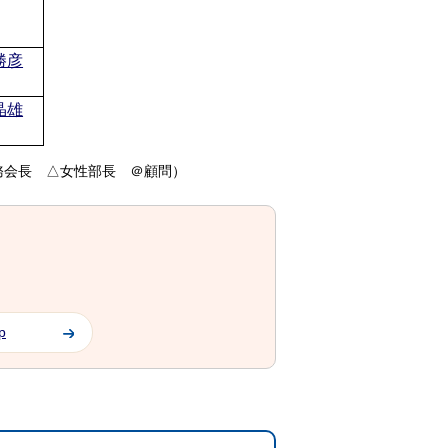
勝彦
晶雄
務会長 △女性部長 ＠顧問）
p