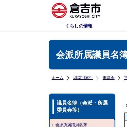
くらしの情報
会派所属議員名
ホーム
組織別索引
市議会
議員名簿（会派・所属
（
委員会等）
会派所属議員名簿