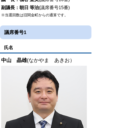
副議長：朝日 等治
(議席番号15番)
※当選回数は旧関金町からの通算です。
議席番号1
氏名
中山 晶雄
(なかやま あきお）