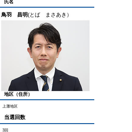
氏名
鳥羽 昌明
(とば まさあき）
地区（住所）
上灘地区
当選回数
3回