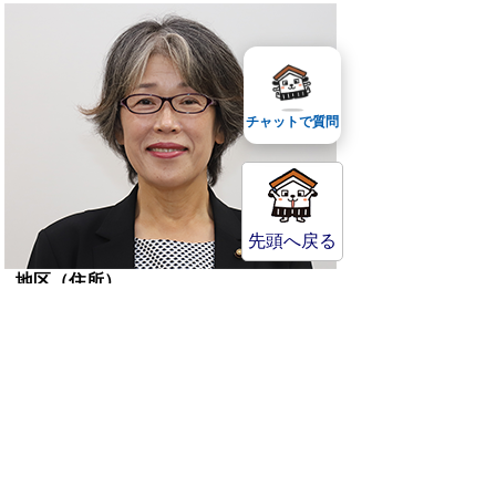
チャットで質問
先頭へ戻る
地区（住所）
上小鴨地区
当選回数
3回
会派