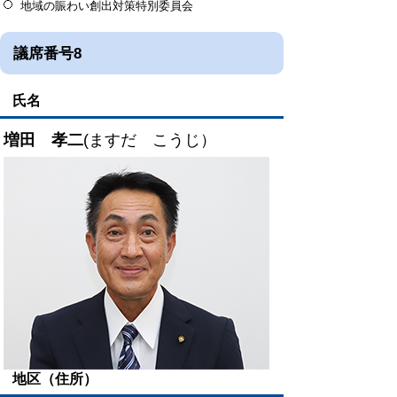
地域の賑わい創出対策特別委員会
議席番号8
氏名
増田 孝二
(ますだ こうじ）
地区（住所）