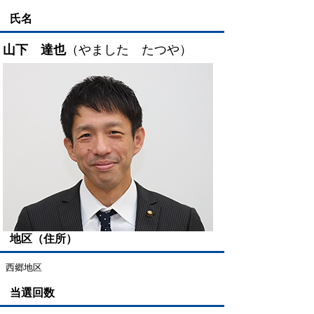
氏名
山下 達也
（やました たつや）
地区（住所）
西郷地区
当選回数