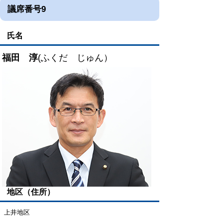
議席番号9
氏名
福田 淳
(ふくだ じゅん）
地区（住所）
上井地区