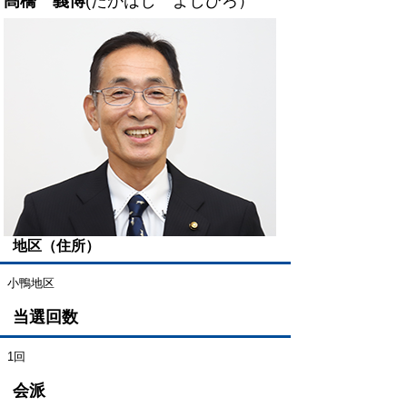
髙橋 義博
(たかはし よしひろ）
地区（住所）
小鴨地区
当選回数
1回
会派