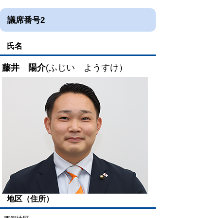
議席番号2
氏名
藤井 陽介
(ふじい ようすけ）
地区（住所）