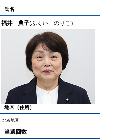
氏名
福井 典子
(ふくい のりこ）
地区（住所）
北谷地区
当選回数