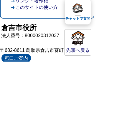
リンク・著作権
このサイトの使い方
チャットで質問
倉吉市役所
法人番号：8000020312037
〒682-8611 鳥取県倉吉市葵町722
先頭へ戻る
窓口ご案内
開庁時間：平日午前8時30分～午後5時15分
（祝日および年末年始を除く）
TEL:
0858-22-8111
FAX:0858-22-1087
市役所へのアクセス
市役所電話帳
庁舎案内
統計情報・人口情報