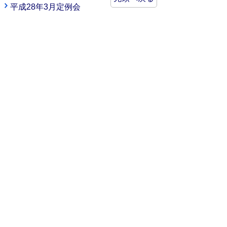
平成28年3月定例会
議会事務局
〒682-8611
鳥取県倉吉市葵町722
電話番号:0858-22-8145
ファックス:0858-22-8146
場所:本庁舎2階
gikai@city.kurayoshi.lg.jp
サイトマップ
プライバシーポリシー
このサイトの考えかた
リンク・著作権
このサイトの使い方