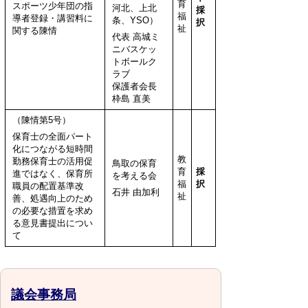
育
スポーツ少年団の指
河北、上北
採
福
導者登録・講習料に
条、YSO）
択
祉
関する陳情
代表 高城ミ
ニバスケッ
トボールク
ラブ
保護者会長
枠島 直美
（陳情第5号）
保育士の全面パート
化につながる短時間
教
勤務保育士の活用促
鳥取の保育
育
採
進ではなく、保育所
を考える会
福
択
職員の配置基準改
石井 由加利
祉
善、処遇向上のため
の必要な措置を求め
る意見書提出につい
て
議会事務局