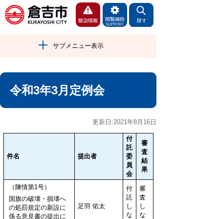
サブメニュー表示
令和3年3月定例会
更新日:2021年8月16日
付
審
託
査
件名
提出者
委
結
員
果
会
（陳情第1号）
付
審
託
査
国旗の破壊・損壊へ
足羽 佑太
し
し
の処罰規定の新設に
な
な
係る意見書の提出に