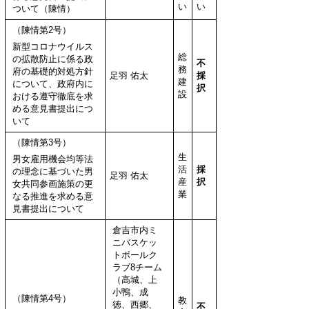
い
い
ついて（陳情）
（陳情第2号）
新型コロナウイルス
総
の拡散防止に係る政
不
務
府の基礎的対処方針
足羽 佑太
採
建
について、政府内に
択
設
おける遵守徹底を求
める意見書提出につ
いて
（陳情第3号）
生
男女雇用機会均等法
活
採
の理念に基づいた男
足羽 佑太
産
択
女共同参画施策の更
業
なる推進を求める意
見書提出について
倉吉市内ミ
ニバスケッ
トボールク
ラブ8チーム
（高城、上
小鴨、成
（陳情第4号）
教
徳、西郷、
不