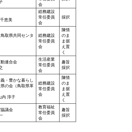
子
会
総務建設
常任委員
採択
 千恵美
会
陳情
対鳥取県共同センタ
総務建設
のま
常任委員
ま据
会
え置
く
生活産業
運動連合会
趣旨
常任委員
之
採択
会
陳情
主義・豊かな暮らし
総務建設
のま
取県の会（鳥取県革
常任委員
ま据
会
え置
山内 淳子
く
教育福祉
館協議会
趣旨
常任委員
一
採択
会