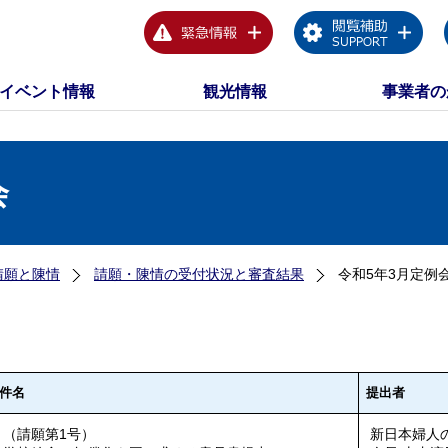
イベント情報
観光情報
事業者の
会
請願と陳情
請願・陳情の受付状況と審査結果
令和5年3月定例
件名
提出者
（請願第1号）
新日本婦人