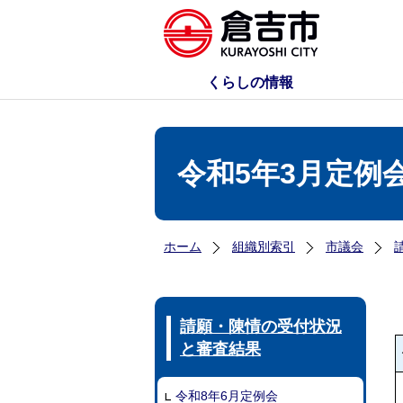
くらしの情報
令和5年3月定例
ホーム
組織別索引
市議会
請願・陳情の受付状況
と審査結果
令和8年6月定例会