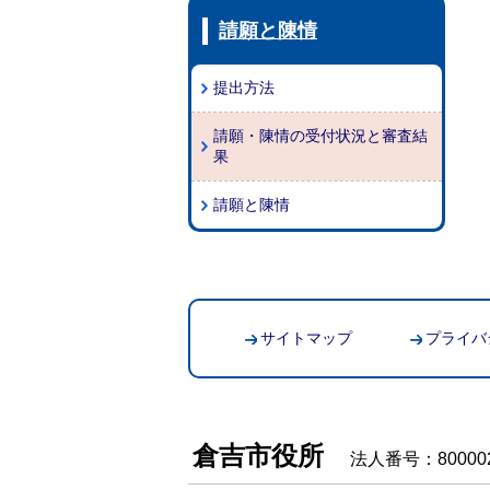
請願と陳情
提出方法
請願・陳情の受付状況と審査結
果
請願と陳情
サイトマップ
プライバ
倉吉市役所
法人番号：800002