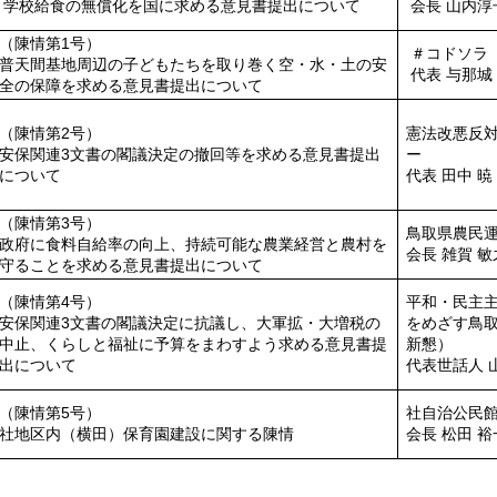
学校給食の無償化を国に求める意見書提出について
会長 山内淳
（陳情第1号）
＃コドソラ
普天間基地周辺の子どもたちを取り巻く空・水・土の安
代表 与那城
全の保障を求める意見書提出について
（陳情第2号）
憲法改悪反
安保関連3文書の閣議決定の撤回等を求める意見書提出
ー
について
代表 田中 暁
（陳情第3号）
鳥取県農民
政府に食料自給率の向上、持続可能な農業経営と農村を
会長 雑賀 敏
守ることを求める意見書提出について
（陳情第4号）
平和・民主
安保関連3文書の閣議決定に抗議し、大軍拡・大増税の
をめざす鳥
中止、くらしと福祉に予算をまわすよう求める意見書提
新懇）
出について
代表世話人 
（陳情第5号）
社自治公民
社地区内（横田）保育園建設に関する陳情
会長 松田 裕