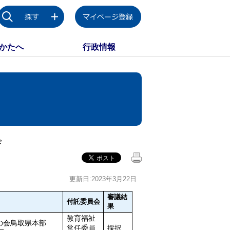
かたへ
行政情報
会
更新日:2023年3月22日
審議結
付託委員会
果
教育福祉
の会鳥取県本部
常任委員
採択