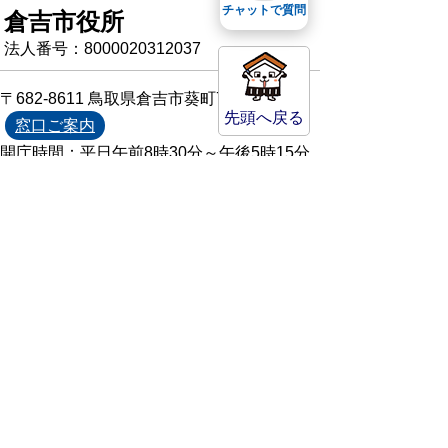
チャットで質問
倉吉市役所
法人番号：8000020312037
〒682-8611 鳥取県倉吉市葵町722
先頭へ戻る
窓口ご案内
開庁時間：平日午前8時30分～午後5時15分
（祝日および年末年始を除く）
TEL:
0858-22-8111
FAX:0858-22-1087
市役所へのアクセス
市役所電話帳
庁舎案内
統計情報・人口情報