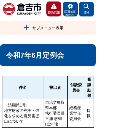
サブメニュー表示
令和7年6月定例会
審
付託委
議
件名
提出者
員会
結
果
自治労鳥取
（請願第1号）
県本部
総務産
地方財政の充実・強
採
執行委員長
業常任
化を求める意見書提
択
三浦 敏樹
委員会
出について
ほか1名