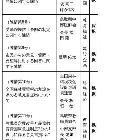
択
開通に関する陳情
画
坂 高二
ほか1名
鳥取県中
教
（陳情第8号）
部医師会
育
採
受動喫煙防止条例の制定
福
択
会長 松
に関する陳情
祉
田 隆
（陳情第9号）
建
設
採
市民からの意見・質問・
足羽 佑太
企
択
要望等に対する回答に関
画
する陳情
全国森林
（陳情第10号）
環境税創
総
設促進議
務
採
全国森林環境税の創設を
員連盟
経
択
求める意見書提出につい
済
て
会長 板
垣 一徳
（陳情第11号）
鳥取県教
教
職員組合
教職員定数改善と義務教
育
採
育費国庫負担制度2分の1
中部支部
福
択
復元に係る意見書提出に
長 尾﨑
祉