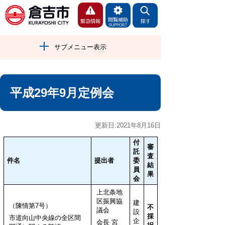
サブメニュー表示
平成29年9月定例会
更新日:2021年8月16日
付
審
託
査
件名
提出者
委
結
員
果
会
上北条地
区振興協
建
（陳情第7号）
不
議会
設
採
市道向山中央線の全区間
企
会長 宮