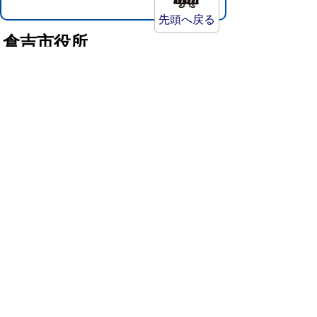
先頭へ戻る
倉吉市役所
法人番号：8000020312037
〒682-8611 鳥取県倉吉市葵町722
窓口ご案内
開庁時間：平日午前8時30分～午後5時15分
（祝日および年末年始を除く）
TEL:
0858-22-8111
FAX:0858-22-1087
市役所へのアクセス
市役所電話帳
庁舎案内
統計情報・人口情報