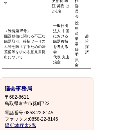
支部長 磯
任
て
江 英樹 ほ
委
か1名
員
会
総
一般社団
務
（陳情第15号）
法人 中国
産
臓器移植に関わる不正な
における
趣
業
臓器取引、移植ツーリズ
臓器移植
旨
常
ム等を防止するための法
を考える
採
任
整備等を求める意見書提
会
択
委
出について
代表 丸山
員
治章
会
議会事務局
〒682-8611
鳥取県倉吉市葵町722
電話番号:0858-22-8145
ファックス:0858-22-8146
場所:本庁舎2階