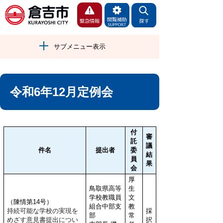
サブメニュー表示
令和6年12月定例会
付
審
託
議
件名
提出者
委
結
員
果
会
厚
鳥取県高等
生
学校教職員
文
（陳情第14号）
組合中部支
教
持続可能な学校の実現を
採
部
常
めざす意見書提出につい
択