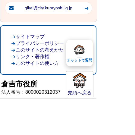
gikai@city.kurayoshi.lg.jp
サイトマップ
プライバシーポリシー
このサイトの考えかた
リンク・著作権
チャットで質問
このサイトの使い方
倉吉市役所
法人番号：8000020312037
先頭へ戻る
〒682-8611 鳥取県倉吉市葵町722
窓口ご案内
開庁時間：平日午前8時30分～午後5時15分
（祝日および年末年始を除く）