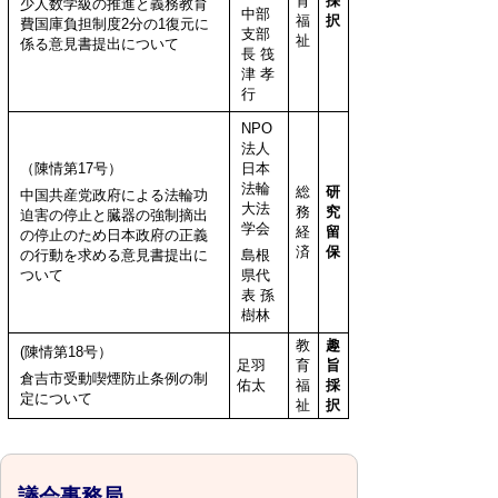
育
採
少人数学級の推進と義務教育
中部
福
択
費国庫負担制度2分の1復元に
支部
祉
係る意見書提出について
長 筏
津 孝
行
NPO
法人
（陳情第17号）
日本
法輪
総
研
中国共産党政府による法輪功
大法
務
究
迫害の停止と臓器の強制摘出
学会
経
留
の停止のため日本政府の正義
済
保
の行動を求める意見書提出に
島根
ついて
県代
表 孫
樹林
教
趣
(陳情第18号）
足羽
育
旨
倉吉市受動喫煙防止条例の制
佑太
福
採
定について
祉
択
議会事務局