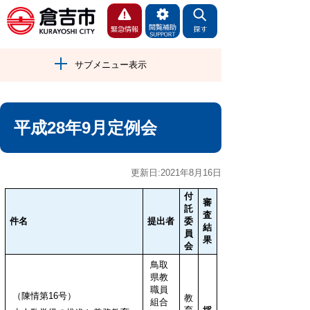
サブメニュー表示
平成28年9月定例会
更新日:2021年8月16日
付
審
託
査
件名
提出者
委
結
員
果
会
鳥取
県教
職員
（陳情第16号）
教
組合