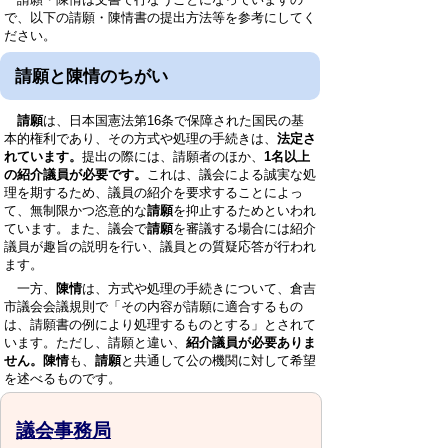
で、以下の請願・陳情書の提出方法等を参考にしてく
ださい。
請願と陳情のちがい
請願
は、日本国憲法第16条で保障された国民の基
本的権利であり、その方式や処理の手続きは、
法定さ
れています。
提出の際には、請願者のほか、
1名以上
の紹介議員が必要です。
これは、議会による誠実な処
理を期するため、議員の紹介を要求することによっ
て、無制限かつ恣意的な
請願
を抑止するためといわれ
ています。また、議会で
請願
を審議する場合には紹介
議員が趣旨の説明を行い、議員との質疑応答が行われ
ます。
一方、
陳情
は、方式や処理の手続きについて、倉吉
市議会会議規則で「その内容が請願に適合するもの
は、請願書の例により処理するものとする」とされて
います。ただし、請願と違い、
紹介議員が必要ありま
せん。陳情
も、
請願
と共通して公の機関に対して希望
を述べるものです。
議会事務局