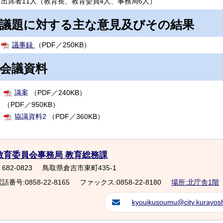
出席者11人（教育長、教育委員4人、事務局6人）
議題に対する主な意見及びその結果
議事録
（PDF／250KB）
会議資料
議案
（PDF／240KB）
（PDF／950KB）
協議資料2
（PDF／360KB）
教育委員会事務局 教育総務課
682-0823
鳥取県倉吉市東町435-1
話番号:0858-22-8165
ファックス:0858-22-8180
場所:北庁舎1階
kyouikusoumu@city.kurayoshi