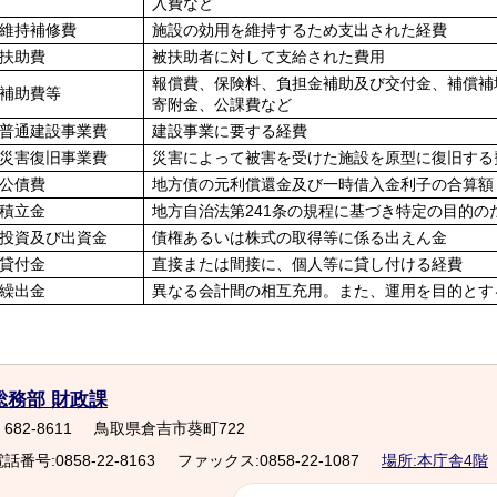
入費など
維持補修費
施設の効用を維持するため支出された経費
扶助費
被扶助者に対して支給された費用
報償費、保険料、負担金補助及び交付金、補償補
補助費等
寄附金、公課費など
普通建設事業費
建設事業に要する経費
災害復旧事業費
災害によって被害を受けた施設を原型に復旧する
公債費
地方債の元利償還金及び一時借入金利子の合算額
積立金
地方自治法第241条の規程に基づき特定の目的
投資及び出資金
債権あるいは株式の取得等に係る出えん金
貸付金
直接または間接に、個人等に貸し付ける経費
繰出金
異なる会計間の相互充用。また、運用を目的とす
総務部 財政課
682-8611
鳥取県倉吉市葵町722
話番号:0858-22-8163
ファックス:0858-22-1087
場所:本庁舎4階