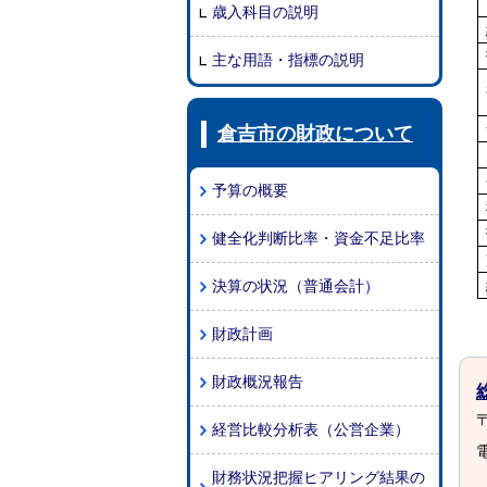
歳入科目の説明
主な用語・指標の説明
倉吉市の財政について
予算の概要
健全化判断比率・資金不足比率
決算の状況（普通会計）
財政計画
財政概況報告
〒
経営比較分析表（公営企業）
電
財務状況把握ヒアリング結果の