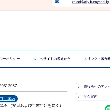
zaisei@city.kurayoshi.lg.
シーポリシー
このサイトの考えかた
リンク・著作
0312037
市役所へのアク
庁舎案内
口ご案内
時15分（祝日および年末年始を除く）