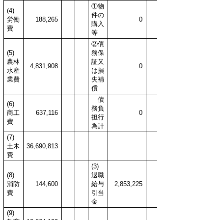
①物
(4)
件の
労働
188,265
0
購入
費
等
②債
(5)
務保
農林
証又
4,831,908
0
水産
は損
業費
失補
償
債
(6)
務負
商工
637,116
0
担行
費
為計
(7)
土木
36,690,813
費
(3)
(8)
退職
消防
144,600
給与
2,853,225
費
引当
金
(9)