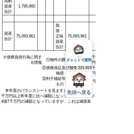
流動
資産
1,795,882
合計
負
債・
資産
75,093,961
正味
75,093,961
合計
資産
合計
※債務負担行為に関す
79,560千
①物件の購入等
チャットで質問
る情報
円
②債務保証及び損失
221,815千
補償
円
③利子補給等に係る
0千円
もの
本年度のバランスシートを見ますと、資産が4億5
先頭へ戻る
千万円以上昨年度に比べ減額になっています。基金が
4億7千万円の減額となっていますが、これは減債基
金を4億9千万円取崩ししたものです。一方で、有形
固定資産は2億1千万円の増額となっています。
有形固定資産で増額が最も大きいのは土木費で11
億7千万円の増額でした。これは主に上井羽合線沿道
土地区画整理事業の本格的な着手による増額のためで