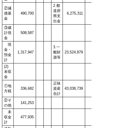
2.都
②減
道府
債基
490,700
6,275,311
県支
金
出金
③歳
計現
508,587
金
現
3.一
金・
1,317,947
般財
23,524,879
預金
源等
計
(2)
未収
金
正味
①地
336,682
資産
43,038,739
方税
合計
②そ
141,253
の他
未
収金
477,935
計