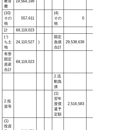
教育
19,564,199
費
(10)
(4)
その
557,611
その
0
他
他
計
69,119,023
(う
固定
ち土
24,110,527
)
負債
29,538,639
地
合計
有形
固定
69,119,023
資産
合計
2.流
動負
債
(1)
翌年
2.投
度償
2,516,583
資等
還予
定額
(1)
投資