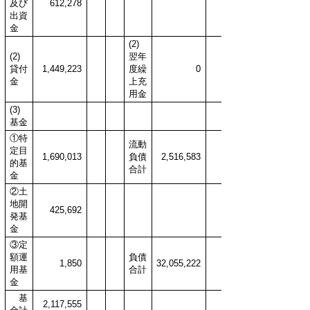
及び
612,278
出資
金
(2)
(2)
翌年
貸付
1,449,223
度繰
0
金
上充
用金
(3)
基金
①特
流動
定目
1,690,013
負債
2,516,583
的基
合計
金
②土
地開
425,692
発基
金
③定
額運
負債
1,850
32,055,222
用基
合計
金
基
2,117,555