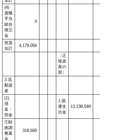
金計
(4)
退職
手当
0
組合
積立
金
投資
4,179,056
合計
〔正
味資
産の
部〕
3.流
動資
産
(1)
1.国
現
庫支
13,238,549
金・
出金
預金
①財
政調
318,660
整基
金