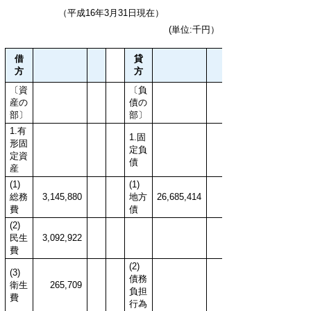
（平成16年3月31日現在）
(単位:千円）
借
貸
方
方
〔資
〔負
産の
債の
部〕
部〕
1.有
1.固
形固
定負
定資
債
産
(1)
(1)
総務
3,145,880
地方
26,685,414
費
債
(2)
民生
3,092,922
費
(2)
(3)
債務
衛生
265,709
負担
費
行為