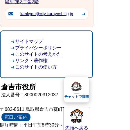
場所:第2庁舎2階
kankyou@city.kurayoshi.lg.jp
サイトマップ
プライバシーポリシー
このサイトの考えかた
リンク・著作権
このサイトの使い方
倉吉市役所
法人番号：8000020312037
チャットで質問
〒682-8611 鳥取県倉吉市葵町722
窓口ご案内
開庁時間：平日午前8時30分～午後5時15分
先頭へ戻る