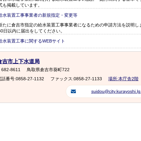
式も掲載しています。
給水装置工事事業者の新規指定・変更等
新たに倉吉市指定の給水装置工事事業者になるための申請方法を説明し
30日以内に届出をしてください。
給水装置工事に関するWEBサイト
倉吉市上下水道局
682-8611
鳥取県倉吉市葵町722
話番号:0858-27-1132
ファックス:0858-27-1133
場所:本庁舎2階
suidou@city.kurayoshi.lg.