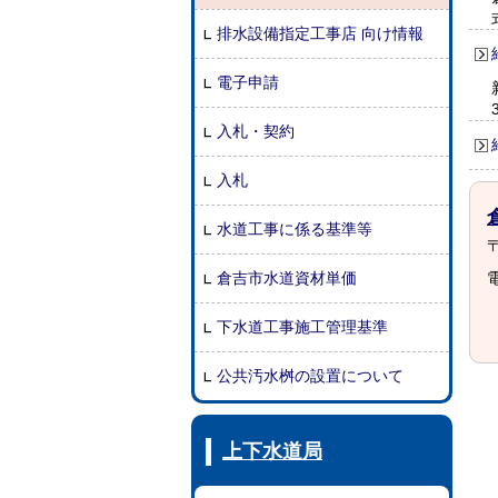
排水設備指定工事店 向け情報
電子申請
入札・契約
入札
水道工事に係る基準等
〒
倉吉市水道資材単価
電
下水道工事施工管理基準
公共汚水桝の設置について
上下水道局