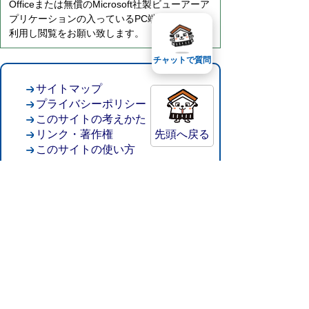
Officeまたは無償のMicrosoft社製ビューアーア
プリケーションの入っているPC端末などをご
利用し閲覧をお願い致します。
チャットで質問
サイトマップ
プライバシーポリシー
このサイトの考えかた
リンク・著作権
先頭へ戻る
このサイトの使い方
倉吉市役所
法人番号：8000020312037
〒682-8611 鳥取県倉吉市葵町722
窓口ご案内
開庁時間：平日午前8時30分～午後5時15分
（祝日および年末年始を除く）