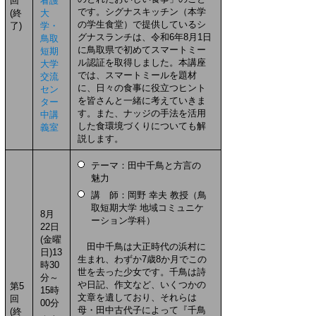
回
看護
です。シグナスキッチン（本学
(終
大
の学生食堂）で提供しているシ
了)
学・
グナスランチは、令和6年8月1日
鳥取
に鳥取県で初めてスマートミー
短期
ル認証を取得しました。本講座
大学
では、スマートミールを題材
交流
に、日々の食事に役立つヒント
セン
を皆さんと一緒に考えていきま
ター
す。また、ナッジの手法を活用
中講
した食環境づくりについても解
義室
説します。
テーマ：田中千鳥と方言の
魅力
講 師：岡野 幸夫 教授（鳥
取短期大学 地域コミュニケ
8月
ーション学科）
22日
(金曜
田中千鳥は大正時代の浜村に
日)13
生まれ、わずか7歳8か月でこの
時30
世を去った少女です。千鳥は詩
分～
や日記、作文など、いくつかの
第5
15時
文章を遺しており、それらは
回
00分
母・田中古代子によって『千鳥
(終