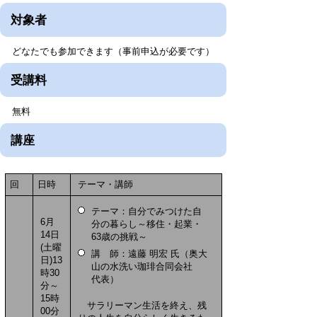
対象者
どなたでも参加できます（事前申込が必要です）
受講料
無料
講座
回
日時
テーマ・講師
テーマ：自分でみつけた自
6月
分の暮らし～移住・起業・
14日
63歳の挑戦～
(土曜
講 師：遠藤 明宏 氏（奥大
日)13
山の水洗い珈琲合同会社
時30
代表）
分～
15時
サラリーマン生活を終え、残
00分