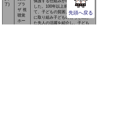
保護する仕組みが制度化されま
了)
プラ
した。100年以上前の山陰におい
ザ 視
て、子どもの貧困、子ども虐待
先頭へ戻る
聴覚
に取り組み子どもの育ちを助け
ホー
た先人の活躍を紹介し、子ども
ル
の居場所、子育て支援の拠点の
《閉
一つとして今日も機能している
講
ことの意味、そしてこれからの
式》
地域が子どもと家庭をどのよう
に支えていくことが可能なのか
をみなさんとともに考えてみた
いと思います。
鳥取
県民カレッジ連携講座
オンライン配信
第4回を除き、「ライブ配信」と「アーカイブ配信
（開催日から2週間）」が行われます。
申し込み・問い合わせ先
鳥取看護大学・鳥取短期大学 グローカルセンター
所在地：〒682-8555 鳥取県倉吉市福庭854