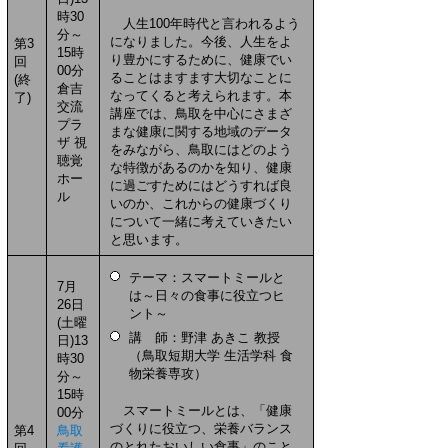
時30
人生100年時代と言われるよう
分～
になりました。今後、人生をよ
第3
15時
り豊かにするために、健康でい
回
00分
ることはますます大切なことに
(終
倉吉
なってくると考えられます。本
了)
交流
講座では、鳥取を中心にさまざ
プラ
まな健康に関する地域のデータ
ザ 視
をみながら、鳥取にはどのよう
聴覚
な特徴があるのかを知り、健康
ホー
に過ごすためにはどうすれば良
ル
いのか、これからの健康づくり
について一緒に考えていきたい
と思います。
テーマ：スマートミールと
7月
は～日々の食事に役立つヒ
26日
ント～
(土曜
講 師：野津 あきこ 教授
日)13
（鳥取短期大学 生活学科 食
時30
物栄養専攻）
分～
15時
スマートミールとは、「健康
00分
づくりに役立つ、栄養バランス
第4
鳥取
のとれたおいしい食事」のこと