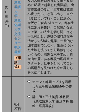
りの人生を自分らしく生きるた
鳥取
めに63歳で起業した奮闘記。 倉
看護
第
吉市出身の妻が「定年後は故郷
大
1
へ戻りたい」と言い出し、自分
学・
回
は妻について行くことに決め、
鳥取
(終
大阪から倉吉へIターン。都会生
短期
了)
活に別れを告げ、自然豊かな倉
大学
吉で第二の人生を切り開こうと
交流
一念発起し、趣味の珈琲焙煎を
セン
活かして63歳で起業。一般的な
ター
珈琲焙煎ではなく、生豆につい
中講
た土埃を洗ってから焙煎すると
義室
いうもの。清冽な水を求め、奥
《開
大山の麓にある廃校の理科室で
講
スタート。仕事をとおして自分
式》
の居場所を見つけた今の暮らし
をお伝えします。
テーマ：地図アプリを活用
した三朝町温泉街MAPの作
成
講 師：三沢英貴 准教授
（鳥取短期大学 生活学科 情
6月
報・経営専攻）
27日