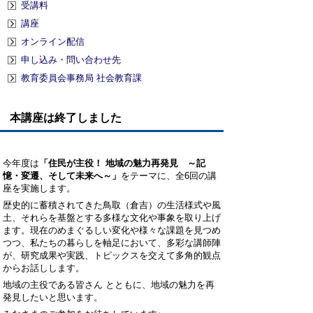
受講料
講座
オンライン配信
申し込み・問い合わせ先
教育委員会事務局 社会教育課
本講座は終了しました
今年度は
「住民が主役！ 地域の魅力再発見 ～記
憶・変遷、そして未来へ～」
をテーマに、全6回の講
座を実施します。
歴史的に蓄積されてきた鳥取（倉吉）の生活様式や風
土、それらを基盤とする多様な文化や事象を取り上げ
ます。現在のめまぐるしい変化や様々な課題を見つめ
つつ、私たちの暮らしを軸足において、多彩な講師陣
が、研究成果や実践、トピックスを交えて多角的観点
からお話しします。
地域の主役である皆さん とともに、地域の魅力を再
発見したいと思います。