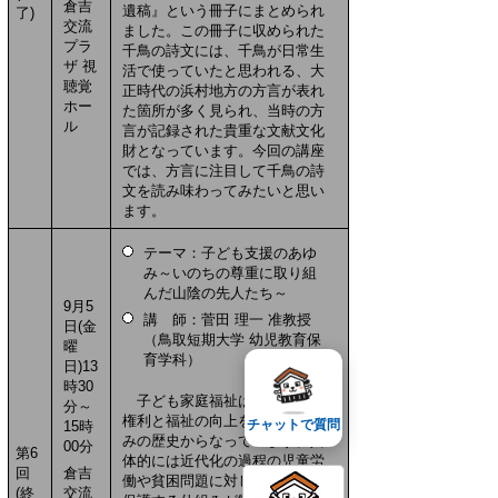
倉吉
遺稿』という冊子にまとめられ
了)
交流
ました。この冊子に収められた
プラ
千鳥の詩文には、千鳥が日常生
ザ 視
活で使っていたと思われる、大
聴覚
正時代の浜村地方の方言が表れ
ホー
た箇所が多く見られ、当時の方
ル
言が記録された貴重な文献文化
財となっています。今回の講座
では、方言に注目して千鳥の詩
文を読み味わってみたいと思い
ます。
テーマ：子ども支援のあゆ
み～いのちの尊重に取り組
んだ山陰の先人たち～
9月5
講 師：菅田 理一 准教授
日(金
（鳥取短期大学 幼児教育保
曜
育学科）
日)13
時30
子ども家庭福祉は、子どもの
分～
権利と福祉の向上をめざす取組
チャットで質問
15時
みの歴史からなっています。具
00分
第6
体的には近代化の過程の児童労
回
倉吉
働や貧困問題に対し、子どもを
(終
交流