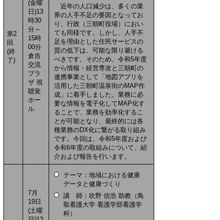
(金曜
近年の人口減少は、多くの業
日)13
界の人手不足の要因となってお
時30
り、行政（三朝町役場）におい
分～
ても同様です。しかし、人手不
第2
15時
足を理由とした住民サービスの
回
00分
質の低下は、可能な限り避ける
(終
倉吉
べきです。そのため、令和5年度
了)
交流
から情報・経営専攻と三朝町の
プラ
連携事業として「地図アプリを
ザ 視
活用した三朝町温泉街のMAP作
聴覚
成」に着手しました。業務に必
ホー
要な情報を電子化してMAP化す
ル
ることで、業務を効率化するこ
とが可能となり、最終的には各
種業務のDX化に繋がる取り組み
です。今回は、令和5年度および
令和6年度の取組みについて、紹
介および報告を行います。
テーマ：地域における健康
データと健康づくり
7月
講 師：吹野 信浩 助教（鳥
19日
取看護大学 看護学部看護学
(土曜
科）
日)13