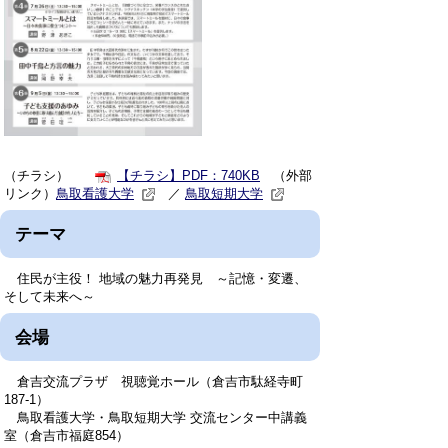
（チラシ）
【チラシ】PDF：740KB
（外部
リンク）
鳥取看護大学
／
鳥取短期大学
テーマ
住民が主役！ 地域の魅力再発見 ～記憶・変遷、
そして未来へ～
会場
倉吉交流プラザ 視聴覚ホール（倉吉市駄経寺町
187-1）
鳥取看護大学・鳥取短期大学 交流センター中講義
室（倉吉市福庭854）