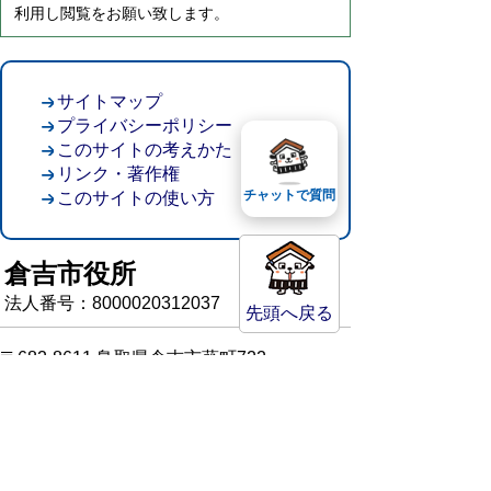
利用し閲覧をお願い致します。
サイトマップ
プライバシーポリシー
このサイトの考えかた
リンク・著作権
チャットで質問
このサイトの使い方
倉吉市役所
法人番号：8000020312037
先頭へ戻る
〒682-8611 鳥取県倉吉市葵町722
窓口ご案内
開庁時間：平日午前8時30分～午後5時15分
（祝日および年末年始を除く）
TEL:
0858-22-8111
FAX:0858-22-1087