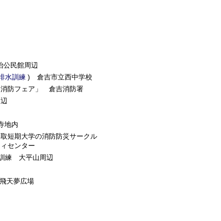
治公民館周辺
排水訓練
) 倉吉市立西中学校
業「消防フェア」 倉吉消防署
辺
寺地内
鳥取短期大学の消防防災サークル
ティセンター
働訓練 大平山周辺
飛天夢広場