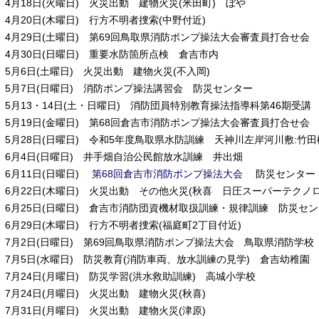
4月18日(火曜日) 火災出動 建物火災(米田町) ぼや
4月20日(木曜日) 行方不明者捜索(中野付近)
4月29日(土曜日) 第69回鳥取県消防ポンプ操法大会審査員打合せ会
4月30日(日曜日) 重要水防箇所点検 倉吉市内
5月6日(土曜日) 火災出動 建物火災(不入岡)
5月7日(日曜日) 消防ポンプ操法講習会 防災センター
5月13・14日(土・日曜日) 消防団員特別教育操法指導科第46期受
5月19日(金曜日) 第68回倉吉市消防ポンプ操法大会審査員打合せ会
5月28日(日曜日) 令和5年度鳥取県水防訓練 天神川左岸河川敷:竹
6月4日(日曜日) 井手畑自治公民館放水訓練 井出畑
6月11日(日曜日)
第68回倉吉市消防ポンプ操法大会
防災センター
6月22日(木曜日) 火災出動 その他火災(秋喜 日圧スーパーテクノ
6月25日(日曜日) 倉吉市消防団資機材取扱訓練・規律訓練 防災セ
6月29日(木曜日) 行方不明者捜索(福庭町2丁目付近)
7月2日(日曜日) 第69回鳥取県消防ポンプ操法大会 鳥取県消防学校
7月5日(水曜日) 防災教育(消防車両、放水訓練の見学) 倉吉幼稚園
7月24日(月曜日) 防災学習(洪水救助訓練) 高城小学校
7月24日(月曜日) 火災出動 建物火災(秋喜)
7月31日(月曜日) 火災出動 建物火災(津原)