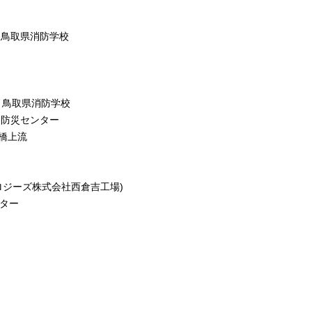
 鳥取県消防学校
講 鳥取県消防学校
 防災センター
田橋上流
ロジーズ株式会社西倉吉工場)
ンター