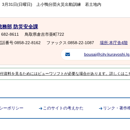
3月31日(日曜日) 上小鴨分団火災出動訓練 若土地内
総務部 防災安全課
682-8611
鳥取県倉吉市葵町722
話番号:0858-22-8162
ファックス:0858-22-1087
場所:本庁舎4階
bousai@city.kurayoshi.lg.
付資料を見るためにはビューワソフトが必要な場合があります。詳しくはこ
シーポリシー
このサイトの考えかた
リンク・著作