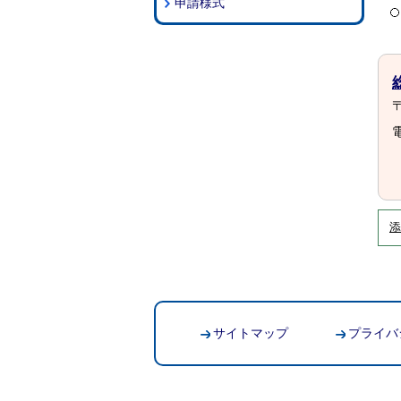
申請様式
〒
電
添
サイトマップ
プライバ