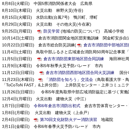
8月8日(火曜日) 中国5県消防関係者大会 広島県
8月10日(木曜日) 火災出動 林野火災(寺谷)
8月15日(火曜日) 水防出動(台風7号) 鴨川町、堺町
8月29日(火曜日) 火災出動 その他火災(今在家)
9月25日(月曜日)
防災学習
(地域の防災について) 高城小学校
10月14日(土曜日) 倉吉市消防団関金地区団実働訓練 関金町安歩自
10月22日(日曜日) 倉吉市総合防災訓練(
倉吉市消防団中部地区団
11月4日(土曜日) 鳥取中部ふるさと広域連合消防局50周年記念事
11月5日(日曜日)
倉吉市消防団東部地区団合同訓練
海田神社周
11月9日(木曜日) 令和5年秋季火災予防パレード 市内
11月12日(日曜日)
倉吉市消防団西部地区団合同火災訓練
国分
11月23日(木曜日)
「消防団を知ろう」交流会
（鳥取看護大学・
「ToCoToN FAST」&上井分団） 上井防災センター・上井コミュニ
11月26日(日曜日） 令和5年度鳥取県中部広域消防協定に基づく実
12月4日(月曜日) 火災出動 建物火災（中江）
1月7日(日曜日)
令和6年倉吉市消防出初式
倉吉市営体育センター・
1月8日(月曜日) 火災出動 建物火災（上余戸）
2月4日(日曜日)
第70回文化財防火デー消防演習
地蔵院
3月1日(金曜日) 令和6年春季火災予防パレード 市内