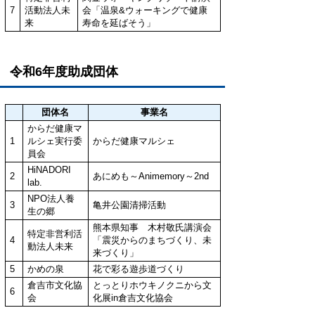
7
活動法人未
会「温泉&ウォーキングで健康
来
寿命を延ばそう」
令和6年度助成団体
団体名
事業名
からだ健康マ
1
ルシェ実行委
からだ健康マルシェ
員会
HiNADORI
2
あにめも～Animemory～2nd
lab.
NPO法人養
3
亀井公園清掃活動
生の郷
熊本県知事 木村敬氏講演会
特定非営利活
4
「震災からのまちづくり、未
動法人未来
来づくり」
5
かめの泉
花で彩る遊歩道づくり
倉吉市文化協
とっとりホウキノクニから文
6
会
化展in倉吉文化協会