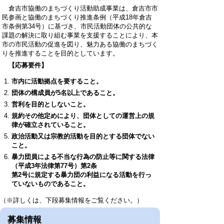
倉吉市協働のまちづくり活動助成事業は、倉吉市市
民参画と協働のまちづくり推進条例（平成18年倉吉
市条例第34号）に基づき、市民活動団体の公共的な
課題の解決に取り組む事業を支援することにより、本
市の市民活動の促進を図り、魅力ある協働のまちづく
りを推進することを目的としています。
【応募要件】
市内に活動拠点を要すること。
団体の構成員が5名以上であること。
営利を目的としないこと。
規約その他定めにより、団体としての運営上の規
律が確立されていること。
政治活動又は宗教的活動を目的とする団体でない
こと。
暴力団員による不当な行為の防止等に関する法律
（平成3年法律第77号）第2条
第2号に規定する暴力団の利益になる活動を行っ
ていないものであること。
（※詳しくは、下段募集情報をご覧ください。）
募集情報