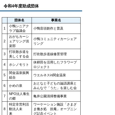
令和4年度助成団体
団体名
事業名
小鴨シニアク
1
小鴨音頭創作と普及
ラブ協議会
おがもカーシ
小鴨コミュニティカーシェア
2
ェアリング倶
リング
楽部
打吹散歩道を
3
打吹散歩道線修景管理
美しくする会
休耕田を活用したフラワープ
4
ホシノモリト
ロジェクト
関金温泉振興
5
ウエルネスin関金温泉
組合
おとなと子どもの論語講座と
6
かめの泉
みんなで「うた」を楽しむ会
NPO法人養生
7
亀井公園清掃整備事業
の郷
特定非営利活
ワーケーション施設「さまざ
8
動法人未
ま働き処 担庵」オープニン
来
グ記念イベント