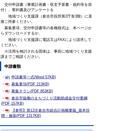
交付申請書（事業計画書・収支予算書・規約等を添
付）、誓約書及びアンケートを
地域づくり支援課（倉吉市役所第2庁舎3階）に直
接ご持参ください。
募集要項、交付申請書等の各種様式は、本ページか
らダウンロードするか、
地域づくり支援課に電話又はFAXにより請求して
ください。
※活用を検討される団体は、事前に地域づくり支援
課までご相談ください。
申請書類
・
申請書等一式(Word 57KB)
・
募集要項(PDF 213KB)
・
募集チラシ(PDF 853KB)
・
倉吉市協働のまちづくり活動助成金交付要綱
(PDF 157KB)
・
【参照】第12次倉吉市総合計画概要版_基本目
標・施策(PDF 1317KB)