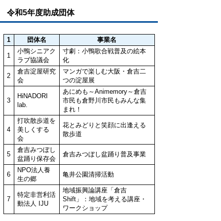
令和5年度助成団体
1
団体名
事業名
小鴨シニアク
寸劇：小鴨歌合戦普及の絵本
1
ラブ協議会
化
倉吉淀屋研究
マンガで楽しむ大阪・倉吉二
2
会
つの淀屋展
あにめも～Animemory～倉吉
HiNADORI
3
市民も倉野川市民もみんな集
lab.
まれ！
打吹散歩道を
花とみどりと笑顔に出逢える
4
美しくする
散歩道
会
倉吉みつぼし
5
倉吉みつぼし盆踊り普及事業
盆踊り保存会
NPO法人養
6
亀井公園清掃活動
生の郷
地域振興論講座「倉吉
特定非営利活
7
Shift」：地域を考える講座・
動法人 IJU
ワークショップ