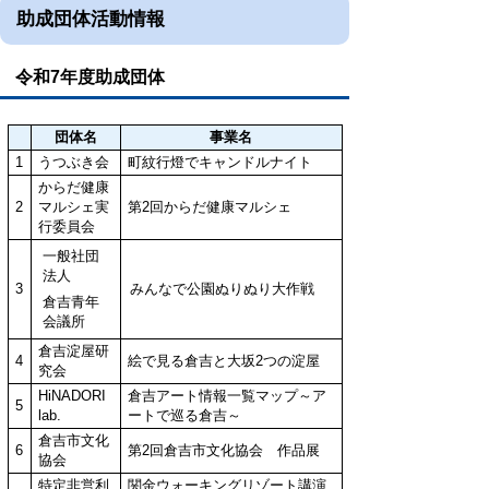
助成団体活動情報
令和7年度助成団体
団体名
事業名
1
うつぶき会
町紋行燈でキャンドルナイト
からだ健康
2
マルシェ実
第2回からだ健康マルシェ
行委員会
一般社団
法人
3
みんなで公園ぬりぬり大作戦
倉吉青年
会議所
倉吉淀屋研
4
絵で見る倉吉と大坂2つの淀屋
究会
HiNADORI
倉吉アート情報一覧マップ～ア
5
lab.
ートで巡る倉吉～
倉吉市文化
6
第2回倉吉市文化協会 作品展
協会
特定非営利
関金ウォーキングリゾート講演