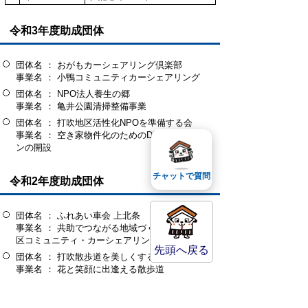
令和3年度助成団体
団体名 ： おがもカーシェアリング倶楽部
事業名 ： 小鴨コミュニティカーシェアリング
団体名 ： NPO法人養生の郷
事業名 ： 亀井公園清掃整備事業
団体名 ： 打吹地区活性化NPOを準備する会
事業名 ： 空き家物件化のためのDIYステーショ
ンの開設
チャットで質問
令和2年度助成団体
団体名 ： ふれあい車会 上北条
事業名 ： 共助でつながる地域づくり『上北条地
区コミュニティ・カーシェアリング』
先頭へ戻る
団体名 ： 打吹散歩道を美しくする会
事業名 ： 花と笑顔に出逢える散歩道
団体名 ： NPO法人養生の郷
事業名 ： レンタサイクル整備事業