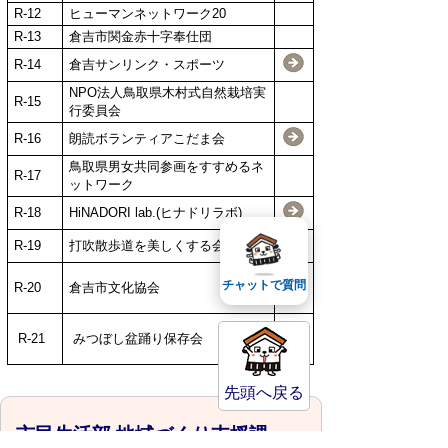
R-12
ヒューマンネットワーク20
R-13
倉吉市関金赤十字奉仕団
R-14
倉吉サンリンク・スポーツ
NPO法人鳥取県木村式自然栽培実
R-15
行委員会
R-16
朗読ボランティアこだま会
鳥取県男女共同参画をすすめるネ
R-17
ットワーク
R-18
HiNADORI lab.(ヒナドリラボ)
R-19
打吹散歩道を美しくする会
チャットで質問
R-20
倉吉市文化協会
R-21
みつぼし盆踊り保存会
先頭へ戻る
市民生活部 地域づくり支援課