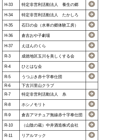
H-33
特定非営利活動法人 養生の郷
H-34
特定非営利活動法人 たかしろ
H-35
石臼の会（水車の郷体験工房）
H-36
倉吉おや子劇場
H-37
えほんのくら
R-3
成徳地区玉川を美しくする会
R-4
ひとはな会
R-5
うつぶき赤十字奉仕団
R-6
下古川里山クラブ
R-7
特定非営利活動法人 糸
R-8
ホシノモリト
R-9
倉吉アマチュア無線赤十字奉仕団
R-10
（山陰の蔵）中井酒造株式会社
R-11
リアルマック