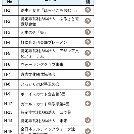
No.
細
H-1
絵本と食育「はらぺこあおむし」
特定非営利活動法人 ふるさと遊
H-2
誘駅舎館
H-3
え本の会「梟」
H-4
打吹音楽倶楽部ブレーメン
特定非営利活動法人 アザレア文
H-5
化フォーラム
H-6
ウォーキングクラブ未来
H-7
倉吉文化団体協議会
H-8
とっとりのお手玉の会
H-9
ボーイスカウト倉吉第3団
H-12
ガールスカウト鳥取県第4団
H-13
特定非営利活動法人 四つ葉
H-14
特定非営利活動法人 未来
全日本ノルディックウォーク連
H-15