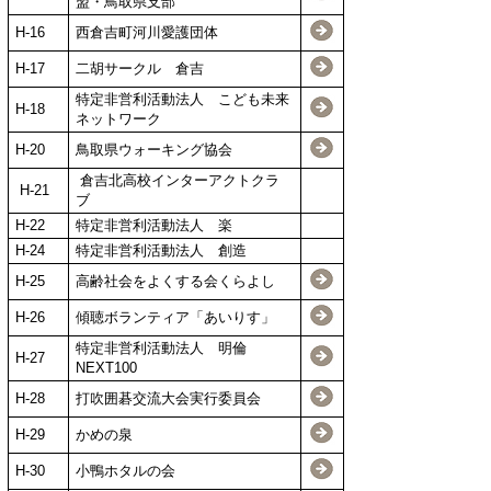
盟・鳥取県支部
H-16
西倉吉町河川愛護団体
H-17
二胡サークル 倉吉
特定非営利活動法人 こども未来
H-18
ネットワーク
H-20
鳥取県ウォーキング協会
倉吉北高校インターアクトクラ
H-21
ブ
H-22
特定非営利活動法人 楽
H-24
特定非営利活動法人 創造
H-25
高齢社会をよくする会くらよし
H-26
傾聴ボランティア「あいりす」
特定非営利活動法人 明倫
H-27
NEXT100
H-28
打吹囲碁交流大会実行委員会
H-29
かめの泉
H-30
小鴨ホタルの会