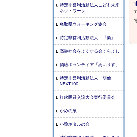
特定非営利活動法人こども未来
ネットワーク
〒
電
鳥取県ウォーキング協会
特定非営利活動法人 『楽』
高齢社会をよくする会くらよし
傾聴ボランティア「あいりす」
特定非営利活動法人 明倫
NEXT100
打吹囲碁交流大会実行委員会
かめの泉
小鴨ホタルの会