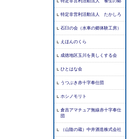
特定非営利活動法人 養生の郷
特定非営利活動法人 たかしろ
石臼の会（水車の郷体験工房）
えほんのくら
成徳地区玉川を美しくする会
ひとはな会
うつぶき赤十字奉仕団
ホシノモリト
倉吉アマチュア無線赤十字奉仕
団
（山陰の蔵）中井酒造株式会社