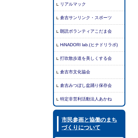
リアルマック
倉吉サンリンク・スポーツ
朗読ボランティアこだま会
HiNADORI lab.(ヒナドリラボ)
打吹散歩道を美しくする会
倉吉市文化協会
倉吉みつぼし盆踊り保存会
特定非営利活動法人あかね
市民参画と協働のまち
づくりについて