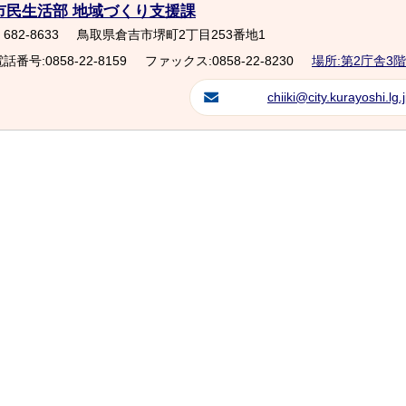
市民生活部 地域づくり支援課
682-8633
鳥取県倉吉市堺町2丁目253番地1
話番号:0858-22-8159
ファックス:0858-22-8230
場所:第2庁舎3階
chiiki@city.kurayoshi.lg.