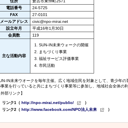
住所
倉吉市東仲町2571
電話番号
24-5725
FAX
27-0101
メールアドレス
civic@npo-mirai.net
設立年月
平成16年1月30日
会員数
119
SUN-IN未来ウォークの開催
まちづくり事業
主な活動内容
福祉サービス評価事業
市民活動
SUN-IN未来ウオークを毎年主催。広く地域住民を対象として、青少年
の事業を行っていると共にまちづくり事業等に参加し、地域社会全体の
【外部リンク】
リンク1（
http://npo-mirai.net/public/
）
リンク2（
http://www.facebook.com/NPO法人未来
）