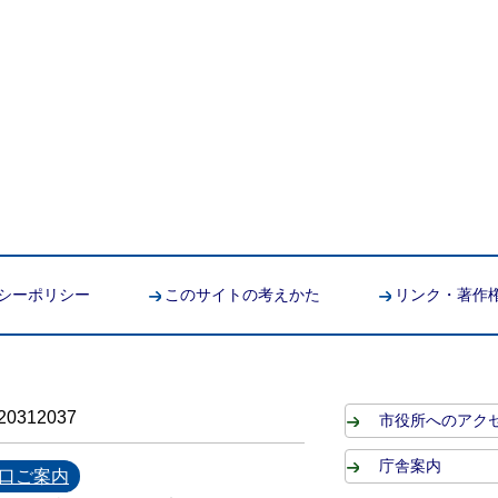
シーポリシー
このサイトの考えかた
リンク・著作
0312037
市役所へのアク
庁舎案内
口ご案内