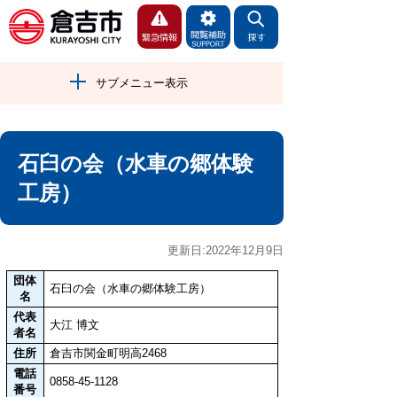
サブメニュー表示
石臼の会（水車の郷体験
工房）
更新日:2022年12月9日
団体
石臼の会（水車の郷体験工房）
名
代表
大江 博文
者名
住所
倉吉市関金町明高2468
電話
0858-45-1128
番号