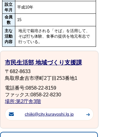
設立
平成10年
年月
会員
15
数
主な
地元で栽培される「そば」を活用して、
活動
そば打ち体験、食事の提供を地元有志で
内容
行っている。
市民生活部 地域づくり支援課
〒682-8633
鳥取県倉吉市堺町2丁目253番地1
電話番号:0858-22-8159
ファックス:0858-22-8230
場所:第2庁舎3階
chiiki@city.kurayoshi.lg.jp