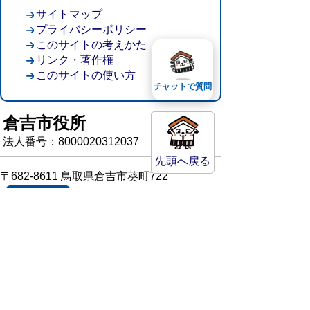
サイトマップ
プライバシーポリシー
このサイトの考えかた
リンク・著作権
このサイトの使い方
チャットで質問
倉吉市役所
法人番号：8000020312037
先頭へ戻る
〒682-8611 鳥取県倉吉市葵町722
窓口ご案内
開庁時間：平日午前8時30分～午後5時15分
（祝日および年末年始を除く）
TEL:
0858-22-8111
FAX:0858-22-1087
市役所へのアクセス
市役所電話帳