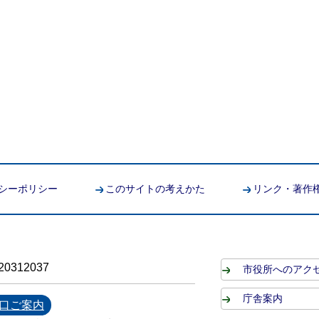
シーポリシー
このサイトの考えかた
リンク・著作
0312037
市役所へのアク
庁舎案内
口ご案内