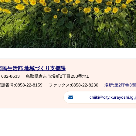
市民生活部 地域づくり支援課
682-8633
鳥取県倉吉市堺町2丁目253番地1
話番号:0858-22-8159
ファックス:0858-22-8230
場所:第2庁舎3階
chiiki@city.kurayoshi.lg.