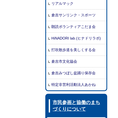
リアルマック
倉吉サンリンク・スポーツ
朗読ボランティアこだま会
HiNADORI lab.(ヒナドリラボ)
打吹散歩道を美しくする会
倉吉市文化協会
倉吉みつぼし盆踊り保存会
特定非営利活動法人あかね
市民参画と協働のまち
づくりについて