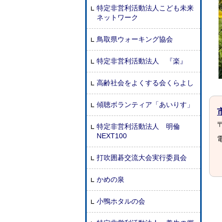
特定非営利活動法人こども未来
ネットワーク
鳥取県ウォーキング協会
特定非営利活動法人 『楽』
高齢社会をよくする会くらよし
傾聴ボランティア「あいりす」
〒
特定非営利活動法人 明倫
NEXT100
電
打吹囲碁交流大会実行委員会
かめの泉
小鴨ホタルの会