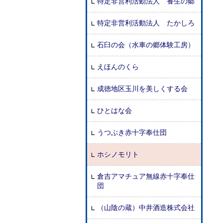
特定非営利活動法人 養生の郷
特定非営利活動法人 たかしろ
石臼の会（水車の郷体験工房）
えほんのくら
成徳地区玉川を美しくする会
ひとはな会
うつぶき赤十字奉仕団
ホシノモリト
倉吉アマチュア無線赤十字奉仕
団
（山陰の蔵）中井酒造株式会社