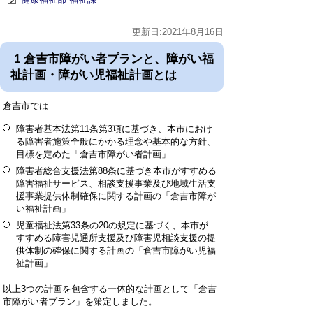
更新日:2021年8月16日
1 倉吉市障がい者プランと、障がい福
祉計画・障がい児福祉計画とは
倉吉市では
障害者基本法第11条第3項に基づき、本市におけ
る障害者施策全般にかかる理念や基本的な方針、
目標を定めた「倉吉市障がい者計画」
障害者総合支援法第88条に基づき本市がすすめる
障害福祉サービス、相談支援事業及び地域生活支
援事業提供体制確保に関する計画の「倉吉市障が
い福祉計画」
児童福祉法第33条の20の規定に基づく、本市が
すすめる障害児通所支援及び障害児相談支援の提
供体制の確保に関する計画の「倉吉市障がい児福
祉計画」
以上3つの計画を包含する一体的な計画として「倉吉
市障がい者プラン」を策定しました。