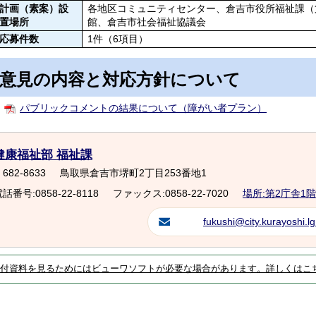
計画（素案）設
各地区コミュニティセンター、倉吉市役所福祉課（
置場所
館、倉吉市社会福祉協議会
応募件数
1件（6項目）
意見の内容と対応方針について
パブリックコメントの結果について（障がい者プラン）
健康福祉部 福祉課
682-8633
鳥取県倉吉市堺町2丁目253番地1
話番号:0858-22-8118
ファックス:0858-22-7020
場所:第2庁舎1階
fukushi@city.kurayoshi.lg
付資料を見るためにはビューワソフトが必要な場合があります。詳しくはこ