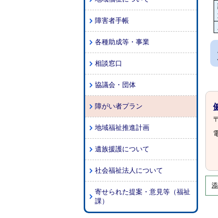
障害者手帳
各種助成等・事業
相談窓口
協議会・団体
障がい者プラン
〒
地域福祉推進計画
電
遺族援護について
社会福祉法人について
添
寄せられた提案・意見等（福祉
課）