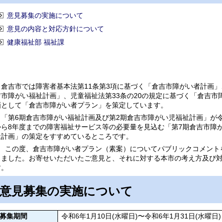
意見募集の実施について
意見の内容と対応方針について
健康福祉部 福祉課
倉吉市では障害者基本法第11条第3項に基づく「倉吉市障がい者計画」
吉市障がい福祉計画」、児童福祉法第33条の20の規定に基づく「倉吉
画として「倉吉市障がい者プラン」を策定しています。
「第6期倉吉市障がい福祉計画及び第2期倉吉市障がい児福祉計画」が令
から8年度までの障害福祉サービス等の必要量を見込む「第7期倉吉市障
祉計画」の策定をすすめているところです。
この度、倉吉市障がい者プラン（素案）についてパブリックコメント
きました。お寄せいただいたご意見と、それに対する本市の考え方及び
す。
意見募集の実施について
募集期間
令和6年1月10日(水曜日)〜令和6年1月31日(水曜日)