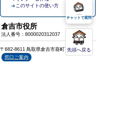
このサイトの使い方
チャットで質問
倉吉市役所
法人番号：8000020312037
〒682-8611 鳥取県倉吉市葵町722
先頭へ戻る
窓口ご案内
開庁時間：平日午前8時30分～午後5時15分
（祝日および年末年始を除く）
TEL:
0858-22-8111
FAX:0858-22-1087
市役所へのアクセス
市役所電話帳
庁舎案内
統計情報・人口情報