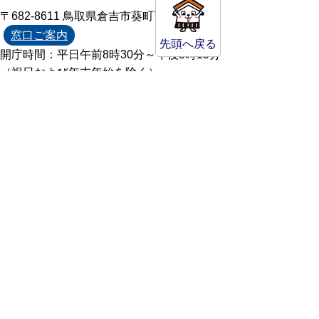
〒682-8611 鳥取県倉吉市葵町722
窓口ご案内
先頭へ戻る
開庁時間：平日午前8時30分～午後5時15分
（祝日および年末年始を除く）
TEL:
0858-22-8111
FAX:0858-22-1087
市役所へのアクセス
市役所電話帳
庁舎案内
統計情報・人口情報
Copyright(C) Kurayoshi City All Rights
Reserved.