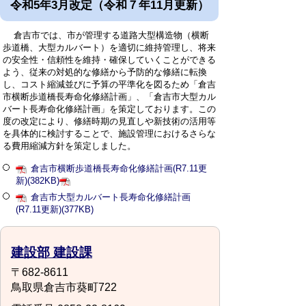
令和5年3月改定（令和７年11月更新）
倉吉市では、市が管理する道路大型構造物（横断
歩道橋、大型カルバート）を適切に維持管理し、将来
の安全性・信頼性を維持・確保していくことができる
よう、従来の対処的な修繕から予防的な修繕に転換
し、コスト縮減並びに予算の平準化を図るため「倉吉
市横断歩道橋長寿命化修繕計画」、「倉吉市大型カル
バート長寿命化修繕計画」を策定しております。この
度の改定により、修繕時期の見直しや新技術の活用等
を具体的に検討することで、施設管理におけるさらな
る費用縮減方針を策定しました。
倉吉市横断歩道橋長寿命化修繕計画(R7.11更
新)(382KB)
倉吉市大型カルバート長寿命化修繕計画
(R7.11更新)(377KB)
建設部 建設課
〒682-8611
鳥取県倉吉市葵町722