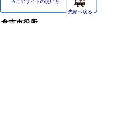
このサイトの使い方
先頭へ戻る
倉吉市役所
法人番号：8000020312037
〒682-8611 鳥取県倉吉市葵町722
窓口ご案内
開庁時間：平日午前8時30分～午後5時15分
（祝日および年末年始を除く）
TEL:
0858-22-8111
FAX:0858-22-1087
市役所へのアクセス
市役所電話帳
庁舎案内
統計情報・人口情報