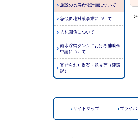
施設の長寿命化計画について
添
急傾斜地対策事業について
入札関係について
雨水貯留タンクにおける補助金
申請について
寄せられた提案・意見等（建設
課）
サイトマップ
プライバ