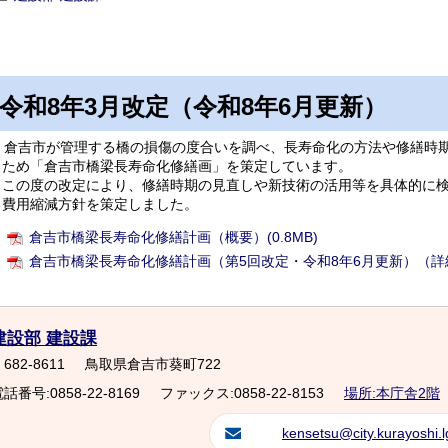
令和8年3月改定（令和8年6月更新）
倉吉市が管理する橋の損傷の度合いを調べ、長寿命化の方法や修繕時期
るため「倉吉市橋梁長寿命化修繕画」を策定しています。
この度の改定により、修繕時期の見直しや新技術の活用等を具体的に検
る費用縮減方針を策定しました。
倉吉市橋梁長寿命化修繕計画（概要）(0.8MB)
倉吉市橋梁長寿命化修繕計画（第5回改定・令和8年6月更新）（詳細）
建設部 建設課
682-8611
鳥取県倉吉市葵町722
話番号:0858-22-8169
ファックス:0858-22-8153
場所:本庁舎2階
kensetsu@city.kurayoshi.l