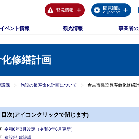
イベント情報
観光情報
事業者の
命化修繕計画
建設課
施設の長寿命化計画について
倉吉市橋梁長寿命化修繕
目次(アイコンクリックで閉じます)
令和8年3月改定（令和8年6月更新）
建設部 建設課