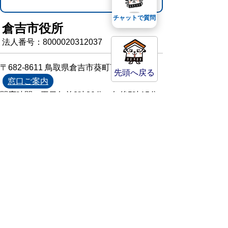
チャットで質問
倉吉市役所
法人番号：8000020312037
〒682-8611 鳥取県倉吉市葵町722
先頭へ戻る
窓口ご案内
開庁時間：平日午前8時30分～午後5時15分
（祝日および年末年始を除く）
TEL:
0858-22-8111
FAX:0858-22-1087
市役所へのアクセス
市役所電話帳
庁舎案内
統計情報・人口情報