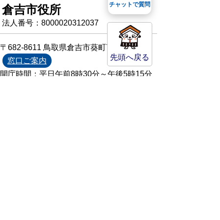
チャットで質問
倉吉市役所
法人番号：8000020312037
〒682-8611 鳥取県倉吉市葵町722
先頭へ戻る
窓口ご案内
開庁時間：平日午前8時30分～午後5時15分
（祝日および年末年始を除く）
TEL:
0858-22-8111
FAX:0858-22-1087
市役所へのアクセス
市役所電話帳
庁舎案内
統計情報・人口情報