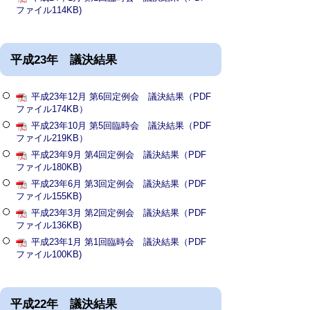
ファイル114KB)
平成23年 議決結果
平成23年12月 第6回定例会 議決結果（PDF
ファイル174KB）
平成23年10月 第5回臨時会 議決結果（PDF
ファイル219KB）
平成23年9月 第4回定例会 議決結果（PDF
ファイル180KB)
平成23年6月 第3回定例会 議決結果（PDF
ファイル155KB)
平成23年3月 第2回定例会 議決結果（PDF
ファイル136KB)
平成23年1月 第1回臨時会 議決結果（PDF
ファイル100KB)
平成22年 議決結果