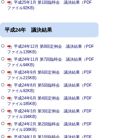
平成25年1月 第1回臨時会 議決結果（PDF
ファイル92KB)
平成24年 議決結果
平成24年12月 第8回定例会 議決結果（PDF
ファイル139KB)
平成24年11月 第7回臨時会 議決結果（PDF
ファイル94KB)
平成24年9月 第6回定例会 議決結果（PDF
ファイル215KB)
平成24年8月 第5回臨時会 議決結果（PDF
ファイル92KB)
平成24年6月 第4回定例会 議決結果（PDF
ファイル185KB)
平成24年3月 第3回定例会 議決結果（PDF
ファイル194KB)
平成24年2月 第2回臨時会 議決結果（PDF
ファイル108KB)
平成24年1月 第1回臨時会 議決結果（PDF