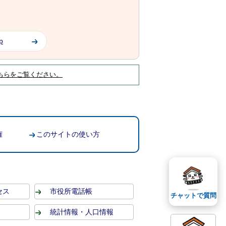
p
ちらをご覧ください。
権
このサイトの使い方
セス
市役所電話帳
チャットで質問
統計情報・人口情報