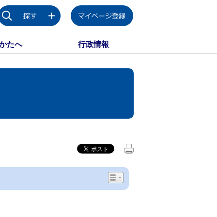
かたへ
行政情報