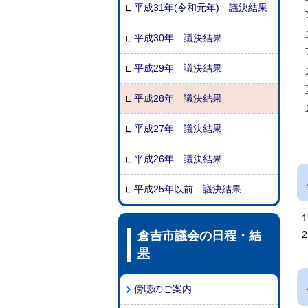
平成31年(令和元年) 議決結果
平成30年 議決結果
平成29年 議決結果
平成28年 議決結果
平成27年 議決結果
平成26年 議決結果
平成25年以前 議決結果
倉吉市議会の日程・結
果
傍聴のご案内