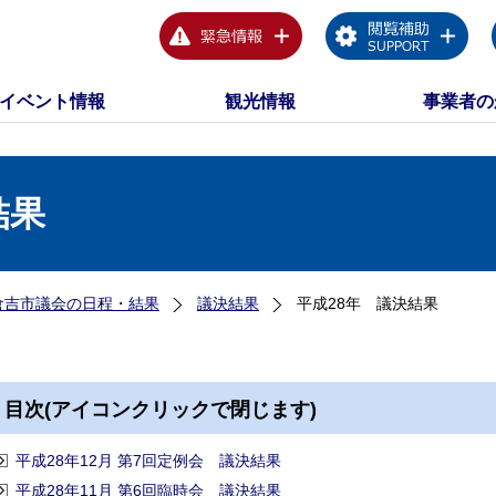
イベント情報
観光情報
事業者の
結果
倉吉市議会の日程・結果
議決結果
平成28年 議決結果
目次(アイコンクリックで閉じます)
平成28年12月 第7回定例会 議決結果
平成28年11月 第6回臨時会 議決結果