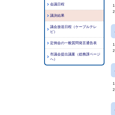
会議日程
議決結果
議会放送日程（ケーブルテレ
ビ）
定例会の一般質問発言通告表
市議会提出議案（総務課ページ
へ）