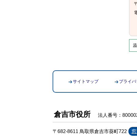
〒
電
添
サイトマップ
プライバ
倉吉市役所
法人番号：800002
〒682-8611 鳥取県倉吉市葵町722
窓