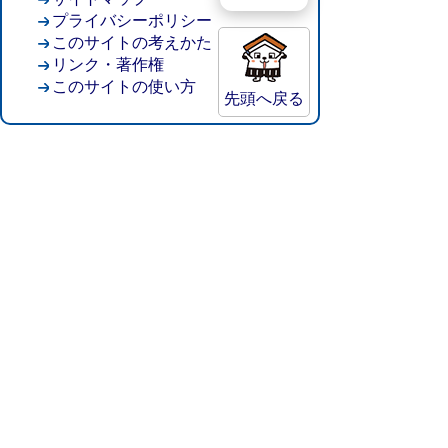
プライバシーポリシー
このサイトの考えかた
リンク・著作権
このサイトの使い方
先頭へ戻る
倉吉市役所
法人番号：8000020312037
〒682-8611 鳥取県倉吉市葵町722
窓口ご案内
開庁時間：平日午前8時30分～午後5時15分
（祝日および年末年始を除く）
TEL:
0858-22-8111
FAX:0858-22-1087
市役所へのアクセス
市役所電話帳
庁舎案内
統計情報・人口情報