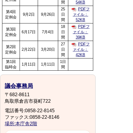
間
54KB
25
PDFフ
第4回
9月2日
9月26日
日
ァイル：
定例会
間
52KB
18
PDFフ
第3回
6月17日
7月4日
日
ァイル：
定例会
間
39KB
27
PDFフ
第2回
2月22日
3月20日
日
ァイル：
定例会
間
42KB
第1回
1日
1月11日
1月11日
臨時会
間
議会事務局
〒682-8611
鳥取県倉吉市葵町722
電話番号:0858-22-8145
ファックス:0858-22-8146
場所:本庁舎2階