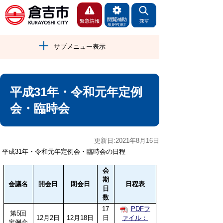
サブメニュー表示
平成31年・令和元年定例
会・臨時会
更新日:2021年8月16日
平成31年・令和元年定例会・臨時会の日程
会
期
会議名
開会日
閉会日
日程表
日
数
17
PDFフ
第5回
12月2日
12月18日
日
ァイル：
定例会