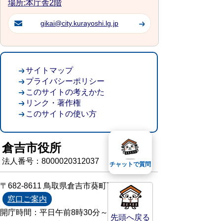
場所:本庁舎2階
gikai@city.kurayoshi.lg.jp
サイトマップ
プライバシーポリシー
このサイトの考えかた
リンク・著作権
このサイトの使い方
倉吉市役所
法人番号：8000020312037
チャットで質問
〒682-8611 鳥取県倉吉市葵町722
窓口ご案内
開庁時間：平日午前8時30分～午後5時15分
先頭へ戻る