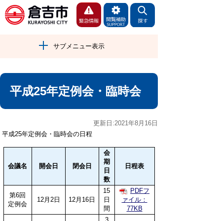
サブメニュー表示
平成25年定例会・臨時会
更新日:2021年8月16日
平成25年定例会・臨時会の日程
会
期
会議名
開会日
閉会日
日程表
日
数
15
PDFフ
第6回
12月2日
12月16日
日
ァイル：
定例会
間
77KB
3