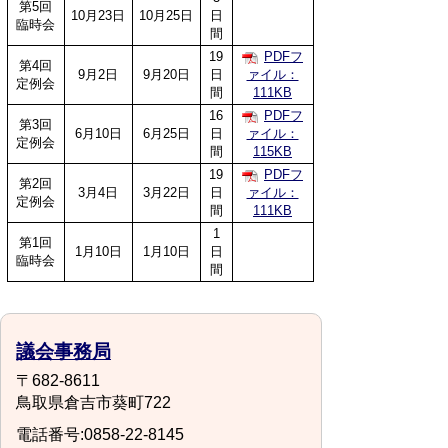
第5回
10月23日
10月25日
日
臨時会
間
19
PDFフ
第4回
9月2日
9月20日
日
ァイル：
定例会
間
111KB
16
PDFフ
第3回
6月10日
6月25日
日
ァイル：
定例会
間
115KB
19
PDFフ
第2回
3月4日
3月22日
日
ァイル：
定例会
間
111KB
1
第1回
1月10日
1月10日
日
臨時会
間
議会事務局
〒682-8611
鳥取県倉吉市葵町722
電話番号:0858-22-8145