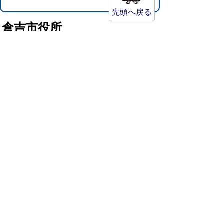
先頭へ戻る
倉吉市役所
法人番号：8000020312037
〒682-8611 鳥取県倉吉市葵町722
窓口ご案内
開庁時間：平日午前8時30分～午後5時15分
（祝日および年末年始を除く）
TEL:
0858-22-8111
FAX:0858-22-1087
市役所へのアクセス
市役所電話帳
庁舎案内
統計情報・人口情報