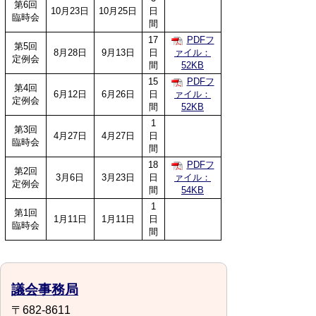
第6回
10月23日
10月25日
日
臨時会
間
17
PDFフ
第5回
8月28日
9月13日
日
ァイル：
定例会
間
52KB
15
PDFフ
第4回
6月12日
6月26日
日
ァイル：
定例会
間
52KB
1
第3回
4月27日
4月27日
日
臨時会
間
18
PDFフ
第2回
3月6日
3月23日
日
ァイル：
定例会
間
54KB
1
第1回
1月11日
1月11日
日
臨時会
間
議会事務局
〒682-8611