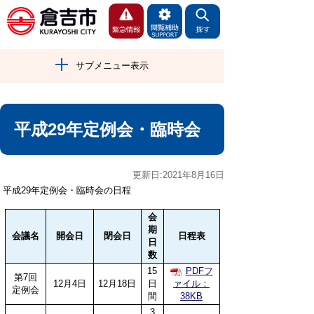
サブメニュー表示
平成29年定例会・臨時会
更新日:2021年8月16日
平成29年定例会・臨時会の日程
会
期
会議名
開会日
閉会日
日程表
日
数
15
PDFフ
第7回
12月4日
12月18日
日
ァイル：
定例会
間
38KB
3