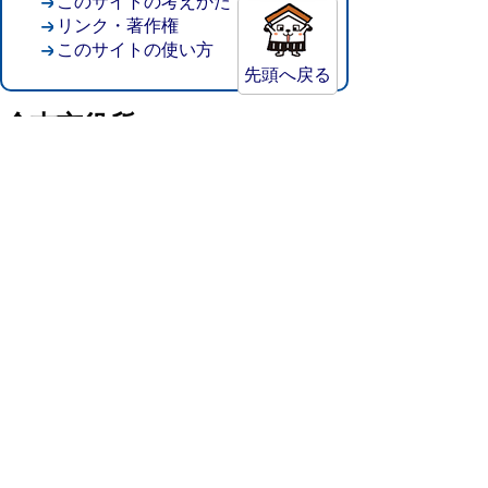
このサイトの考えかた
リンク・著作権
このサイトの使い方
先頭へ戻る
倉吉市役所
法人番号：8000020312037
〒682-8611 鳥取県倉吉市葵町722
窓口ご案内
開庁時間：平日午前8時30分～午後5時15分
（祝日および年末年始を除く）
TEL:
0858-22-8111
FAX:0858-22-1087
市役所へのアクセス
市役所電話帳
庁舎案内
統計情報・人口情報